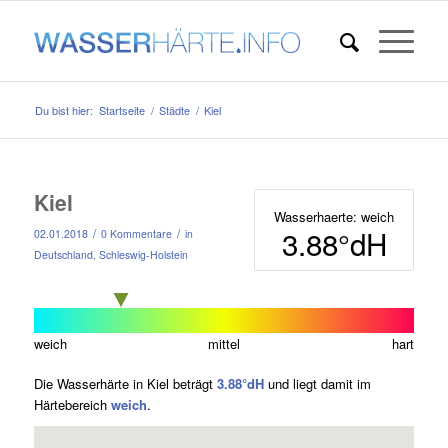
Du bist hier:
Startseite
/
Städte
/
Kiel
Kiel
Wasserhaerte: weich
3.88°dH
/
/
02.01.2018
0 Kommentare
in
Deutschland
,
Schleswig-Holstein
weich
mittel
hart
Die Wasserhärte in Kiel beträgt
3.88°dH
und liegt damit im
Härtebereich
weich
.